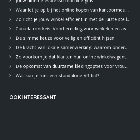
Jouw ultieme espresso machine gids
Waar let je op bij het online kopen van kantoormeubilair
Zo richt je jouw winkel efficiënt in met de juiste stellingen
Canada rondreis: Voorbereiding voor winkelen en avontuur in de uitgestrekte natuur
De slimme keuze voor veilig en efficiënt hijsen
De kracht van lokale samenwerking: waarom ondernemers elkaar nodig hebben
Zo voorkom je dat klanten hun online winkelwagentje verlaten: 5 strategieën
De opkomst van duurzame kledingopties voor vrouwen
Wat kun je met een standalone VR-bril?
OOK INTERESSANT