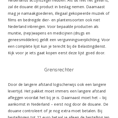
Nederlands accijnszegel hebben. Als dit niet het geval is,
zal de douane dit product in beslag nemen. Daarnaast
mag je namaakgoederen, illegaal gekopieerde muziek of
films en bedreigde dier- en plantensoorten ook niet
Nederland inbrengen. Voor bepaalde producten als
munitie, (nep)wapens en medicijnen (drugs en
geneesmiddelen) geldt een vergunningsverplichting. Voor
een complete lijst kun je terecht bij de Belastingdienst.
Kijk voor je iets gaat kopen eerst deze lijst goed door.
Grensrechter
Door de langere afstand logischerwijs ook een langere
levertijd. Het pakket moet immers een langere afstand
afleggen voordat het bij je is. Daarnaast moet het – bij
aankomst in Nederland – eerst nog door de douane. De
douane controleert of je nog extra moet betalen. Bij
bestellingen tot 22 euro betaal je alleen de bestelling (en