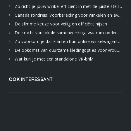
Zo richt je jouw winkel efficiënt in met de juiste stellingen
Canada rondreis: Voorbereiding voor winkelen en avontuur in de uitgestrekte natuur
De slimme keuze voor veilig en efficiënt hijsen
De kracht van lokale samenwerking: waarom ondernemers elkaar nodig hebben
Zo voorkom je dat klanten hun online winkelwagentje verlaten: 5 strategieën
De opkomst van duurzame kledingopties voor vrouwen
Wat kun je met een standalone VR-bril?
OOK INTERESSANT