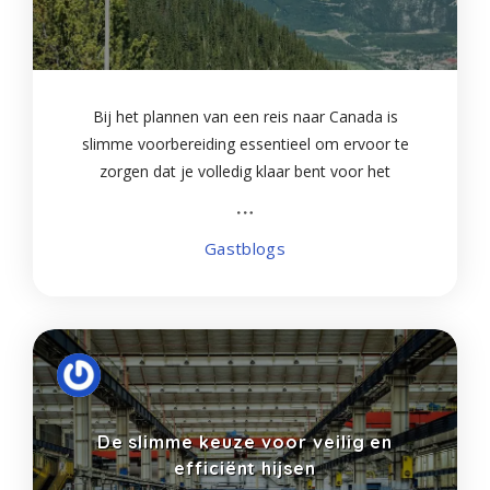
Bij het plannen van een reis naar Canada is
slimme voorbereiding essentieel om ervoor te
zorgen dat je volledig klaar bent voor het
avontuur. Gelukkig maakt online winkelen het
voorbereiden gemakkelijker dan ooit, zodat je
Gastblogs
alles wat je
De slimme keuze voor veilig en
efficiënt hijsen