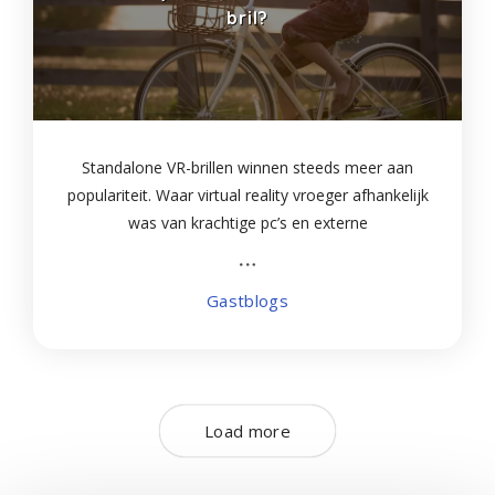
bril?
Standalone VR-brillen winnen steeds meer aan
populariteit. Waar virtual reality vroeger afhankelijk
was van krachtige pc’s en externe
trackingapparatuur, bieden moderne standalone
headsets een complete VR-ervaring zonder extra
Gastblogs
hardware
Load more